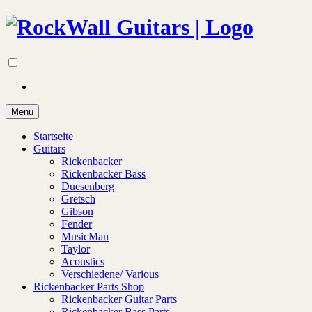
Menu
Startseite
Guitars
Rickenbacker
Rickenbacker Bass
Duesenberg
Gretsch
Gibson
Fender
MusicMan
Taylor
Acoustics
Verschiedene/ Various
Rickenbacker Parts Shop
Rickenbacker Guitar Parts
Rickenbacker Bass Parts